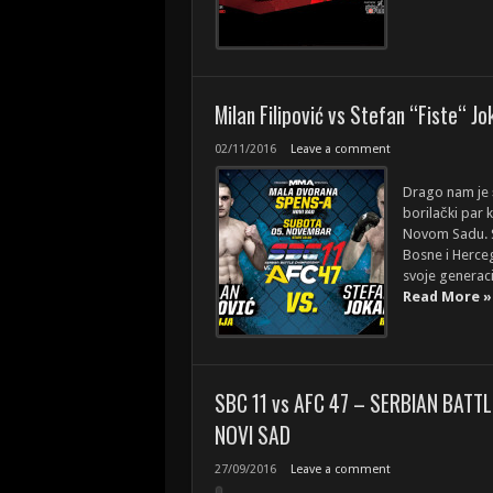
Milan Filipović vs Stefan “Fiste“ Jo
02/11/2016
Leave a comment
Drago nam je 
borilački par 
Novom Sadu. Sn
Bosne i Herceg
svoje generacij
Read More »
SBC 11 vs AFC 47 – SERBIAN BATTL
NOVI SAD
27/09/2016
Leave a comment