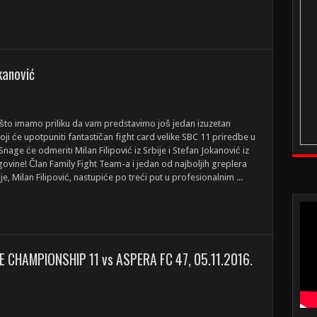
kanović
što imamo priliku da vam predstavimo još jedan izuzetan
koji će upotpuniti fantastičan fight card velike SBC 11 priredbe u
age će odmeriti Milan Filipović iz Srbije i Stefan Jokanović iz
ovine! Član Family Fight Team-a i jedan od najboljih greplera
e, Milan Filipović, nastupiće po treći put u profesionalnim ...
E CHAMPIONSHIP 11 vs ASPERA FC 47, 05.11.2016.