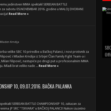
 svemu jedinstven MMA spektakl SERBIAN BATTLE
n za subotu 05.NOVEMBAR 2016. godine u MALOJ DVORANI
acija!
Read More »
 Mladen Krndija
SBC
rba velike SBC 10 priredbe u Bačkoj Palanci, i novi protivnik za
Off
Filipović i Mladen Krndija iz Srbije! Član Family Fight Team-a i
, Milan Filipović, nastupiće po drugi put u profesionalnim MMA
Mlađi brat velike nade ...
Read More »
ONSHIP 10, 09.07.2016. BAČKA PALANKA
 spektakl SERBIAN BATTLE CHAMPIONSHIP 10, zakazan za
erenima JP SRC “TIKVARA” u BAČKOJ PALANCI! Nakon izuzetno