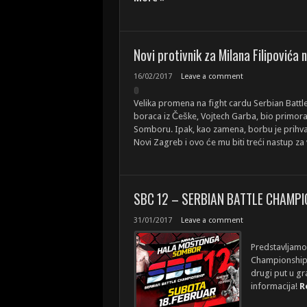
Novi protivnik za Milana Filipovića
16/02/2017
Leave a comment
Velika promena na fight cardu Serbian Battl
boraca iz Češke, Vojtech Garba, bio primoran
Somboru. Ipak, kao zamena, borbu je prihvatio
Novi Zagreb i ovo će mu biti treći nastup z
SBC 12 – SERBIAN BATTLE CHAMPI
31/01/2017
Leave a comment
Predstavljamo
Championship 
drugi put u 
informacija!
R