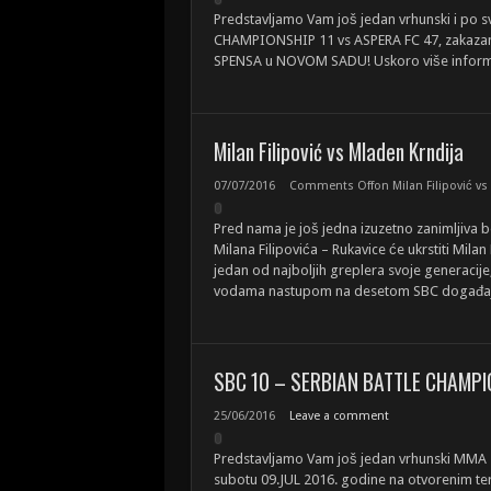
Predstavljamo Vam još jedan vrhunski i po
CHAMPIONSHIP 11 vs ASPERA FC 47, zakaza
SPENSA u NOVOM SADU! Uskoro više inform
Milan Filipović vs Mladen Krndija
07/07/2016
Comments Off
on Milan Filipović vs
Pred nama je još jedna izuzetno zanimljiva bo
Milana Filipovića – Rukavice će ukrstiti Milan 
jedan od najboljih greplera svoje generacije
vodama nastupom na desetom SBC događaju. 
SBC 10 – SERBIAN BATTLE CHAMPI
25/06/2016
Leave a comment
Predstavljamo Vam još jedan vrhunski MMA
subotu 09.JUL 2016. godine na otvorenim t