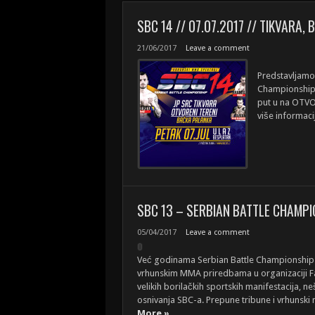
SBC 14 // 07.07.2017 // TIKVARA,
21/06/2017
Leave a comment
Predstavljamo
Championship 
put u na OTV
više informaci
SBC 13 – SERBIAN BATTLE CHAMPIO
05/04/2017
Leave a comment
Već godinama Serbian Battle Championship – S
vrhunskim MMA priredbama u organizaciji F
velikih borilačkih sportskih manifestacija, ne
osnivanja SBC-a. Prepune tribune i vrhunski 
More »