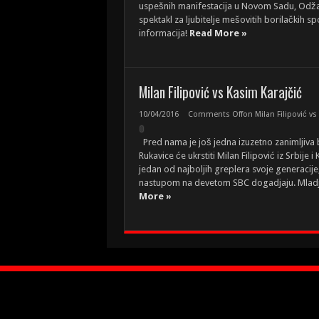
uspešnih manifestacija u Novom Sadu, Odža
spektakl za ljubitelje mešovitih borilačkih s
informacija!
Read More »
Milan Filipović vs Kasim Karajčić
10/04/2016
Comments Off
on Milan Filipović vs
Pred nama je još jedna izuzetno zanimljiva 
Rukavice će ukrstiti Milan Filipović iz Srbije
jedan od najboljih greplera svoje generacij
nastupom na devetom SBC dogadjaju. Mladji 
More »