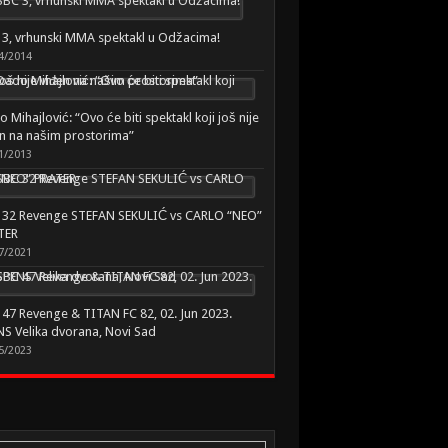
3, vrhunski MMA spektakl u Odžacima!
4/2014
 Mihajlović: “Ovo će biti spektakl koji još nije
n na našim prostorima”
1/2013
 32 Revenge STEFAN SEKULIĆ vs CARLO “NEO”
TER
7/2021
47 Revenge & TITAN FC 82, 02. Jun 2023.
S Velika dvorana, Novi Sad
5/2023