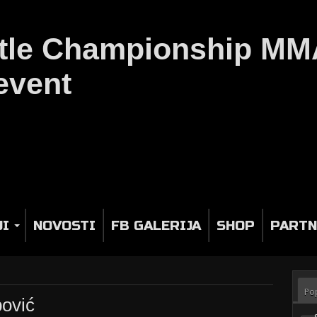
JI
NOVOSTI
FB GALERIJA
SHOP
PARTN
Po
pović