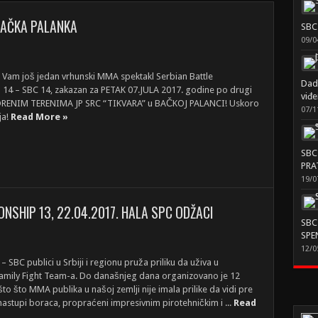
 BAČKA PALANKA
SBC 
09/0
 Vam još jedan vrhunski MMA spektakl Serbian Battle
Dado
14 – SBC 14, zakazan za PETAK 07.JULA 2017. godine po drugi
viđe
ORENIM TERENIMA JP SRC “TIKVARA” u BAČKOJ PALANCI! Uskoro
07/1
ja!
Read More »
SBC
PRA
19/0
NSHIP 13, 22.04.2017. HALA SPC ODŽACI
SBC 
SPEN
12/0
BC publici u Srbiji i regionu pruža priliku da uživa u
amily Fight Team-a. Do današnjeg dana organizovano je 12
što što MMA publika u našoj zemlji nije imala prilike da vidi pre
nastupi boraca, propraćeni impresivnim pirotehničkim i ...
Read