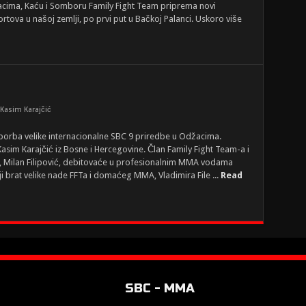
cima, Kaću i Somboru Family Fight Team priprema novi
portova u našoj zemlji, po prvi put u Bačkoj Palanci. Uskoro više
 Kasim Karajčić
borba velike internacionalne SBC 9 priredbe u Odžacima.
 i Kasim Karajčić iz Bosne i Hercegovine. Član Family Fight Team-a i
e, Milan Filipović, debitovaće u profesionalnim MMA vodama
brat velike nade FFTa i domaćeg MMA, Vladimira File ...
Read
SBC - MMA