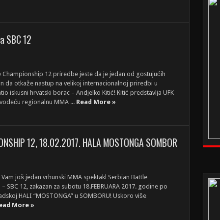
 na SBC 12
e Championship 12 priredbe jeste da je jedan od gostujućih
 da otkaže nastup na velikoj internacionalnoj priredbi u
 iskusni hrvatski borac – Andjelko Kitić! Kitić predstavlja UFK
a vodeću regionalnu MMA ...
Read More »
ONSHIP 12, 18.02.2017. HALA MOSTONGA SOMBOR
 Vam još jedan vrhunski MMA spektakl Serbian Battle
– SBC 12, zakazan za subotu 18.FEBRUARA 2017. godine po
gradskoj HALI “MOSTONGA” u SOMBORU! Uskoro više
ead More »