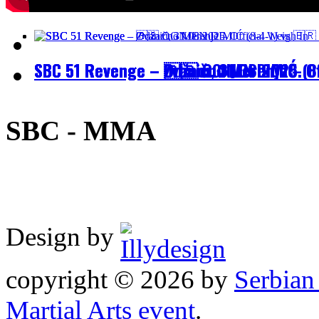
SBC 51 Revenge – Zvanično Merenje – Off
SBC 51 Revenge – Odžaci, 31.08.2025.
SBC 51 Revenge – 🇷🇸 OGNJEN DIMIĆ (8
SBC - MMA
Design by
copyright © 2026 by
Serbia
Martial Arts event
.