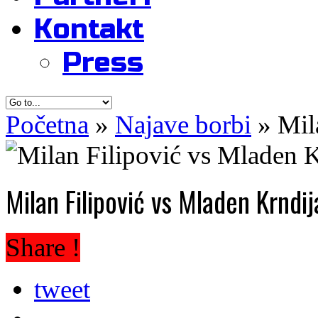
Kontakt
Press
Početna
»
Najave borbi
»
Mil
Milan Filipović vs Mladen Krndij
Share !
tweet