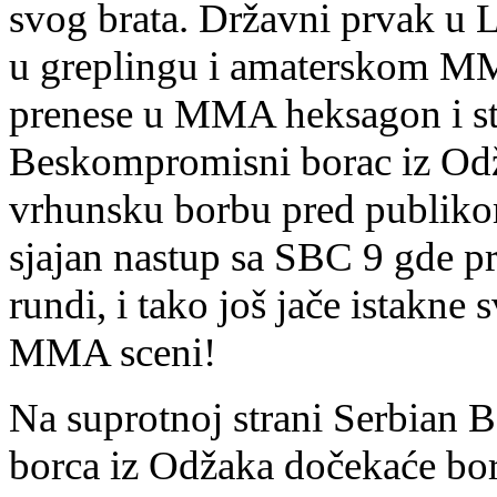
svog brata. Državni prvak u L
u greplingu i amaterskom MM
prenese u MMA heksagon i sti
Beskompromisni borac iz Odž
vrhunsku borbu pred publikom
sjajan nastup sa SBC 9 gde pr
rundi, i tako još jače istakne
MMA sceni!
Na suprotnoj strani Serbian
borca iz Odžaka dočekaće bor