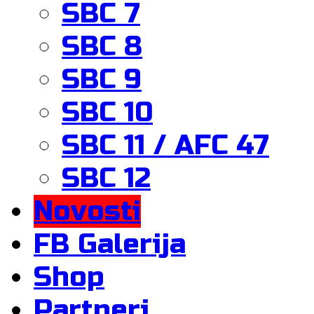
SBC 7
SBC 8
SBC 9
SBC 10
SBC 11 / AFC 47
SBC 12
Novosti
FB Galerija
Shop
Partneri