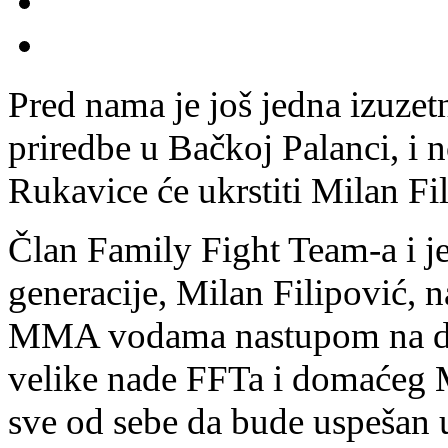
Pred nama je još jedna izuze
priredbe u Bačkoj Palanci, i 
Rukavice će ukrstiti Milan Fi
Član Family Fight Team-a i je
generacije, Milan Filipović, 
MMA vodama nastupom na de
velike nade FFTa i domaćeg 
sve od sebe da bude uspeša