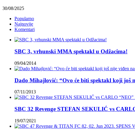
30/08/2025
Popularno
Najnovije
Komentari
SBC 3, vrhunski MMA spektakl u Odžacima!
09/04/2014
Dado Mihajlović: “Ovo će biti spektakl koji još 
07/11/2013
SBC 32 Revenge STEFAN SEKULIĆ vs CAR
19/07/2021