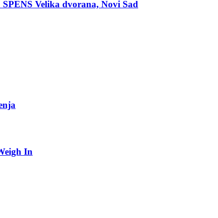
 SPENS Velika dvorana, Novi Sad
enja
Weigh In