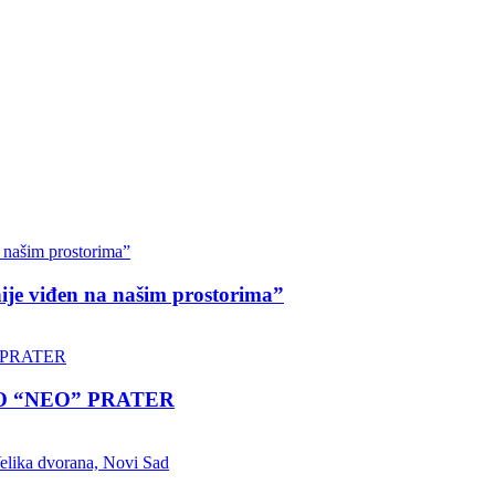
nije viđen na našim prostorima”
LO “NEO” PRATER