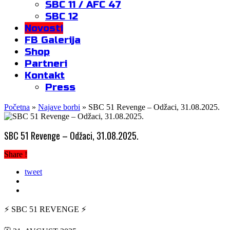
SBC 11 / AFC 47
SBC 12
Novosti
FB Galerija
Shop
Partneri
Kontakt
Press
Početna
»
Najave borbi
»
SBC 51 Revenge – Odžaci, 31.08.2025.
SBC 51 Revenge – Odžaci, 31.08.2025.
Share !
tweet
⚡️ SBC 51 REVENGE ⚡️