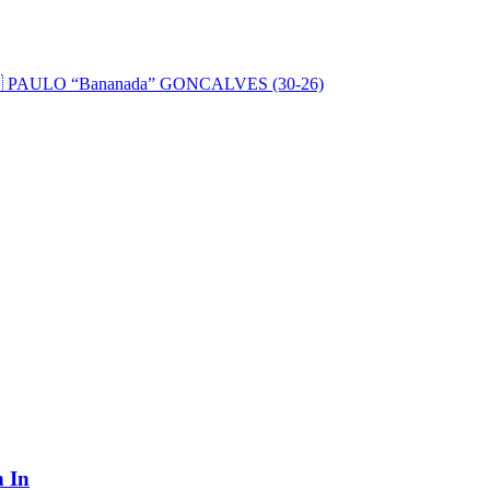
🇷 PAULO “Bananada” GONCALVES (30-26)
h In