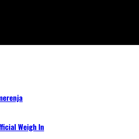
merenja
icial Weigh In