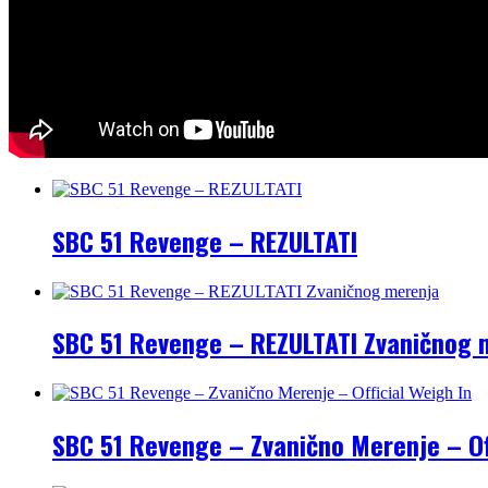
SBC 51 Revenge – REZULTATI
SBC 51 Revenge – REZULTATI Zvaničnog 
SBC 51 Revenge – Zvanično Merenje – Off