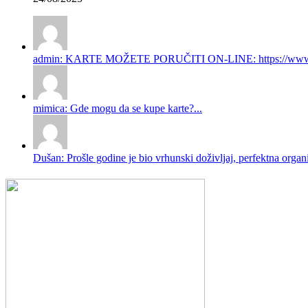
admin: KARTE MOŽETE PORUČITI ON-LINE: https://www.gi
mimica: Gde mogu da se kupe karte?...
Dušan: Prošle godine je bio vrhunski doživljaj, perfektna organi