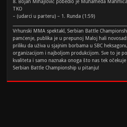
8. Bojan Mihajlović pobedio je Muhameda Mahmić
TKO
– (udarci u parteru) – 1. Runda (1:59)
_________________________________________________________
Vrhunski MMA spektakl, Serbian Battle Championshi
pamćenje, publika je u prepunoj Maloj hali novosa
priliku da uživa u sjajnim borbama u SBC heksagon
organizacijom i najboljom produkcijom. Sve to je 
kvaliteta i samo naznaka onoga što nas tek očekuje
Serbian Battle Championship u pitanju!