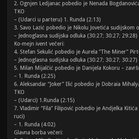
2. Ognjen Ledjanac pobedio je Nenada Bogdanović
TKO
– (Udarci u parteru) 1. Runda (2:13)
3. Savo Lazić pobedio je Nikolu Jovetića sudijskom
– Jednoglasna sudijska odluka (30:27; 30:27; 29:28)
Ko-mejn ivent večeri:
4. Stefan Sekulić pobedio je Aurela ”The Miner” Pi
– Jednoglasna sudijska odluka (30:27; 30:27; 30:27)
5. Milan Mijalčić pobedio je Danijela Kokoru – završ
– 1. Runda (2:25)
6. Aleksandar “Joker” Ilić pobedio je Dobraia Miha
TKO
– (Udarci) 1.Runda (2:15)
7. Vladimir “Fila” Filipović pobedio je Andjelka Kitić
ruci)
– 1. Runda (4:02)
Glavna borba večeri: