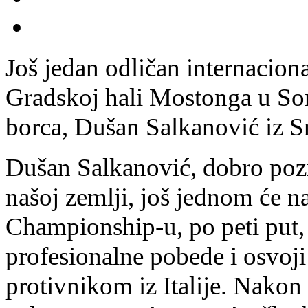
Još jedan odličan internacion
Gradskoj hali Mostonga u Som
borca, Dušan Salkanović iz Srb
Dušan Salkanović, dobro poz
našoj zemlji, još jednom će na
Championship-u, po peti put,
profesionalne pobede i osvoj
protivnikom iz Italije. Nako