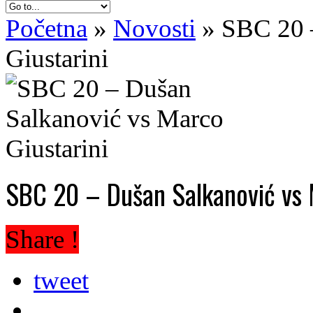
Početna
»
Novosti
»
SBC 20 
Giustarini
SBC 20 – Dušan Salkanović vs 
Share !
tweet