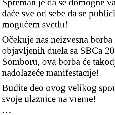
Spreman je da se domogne važ
daće sve od sebe da se publi
mogućem svetlu!
Očekuje nas neizvesna borba 
objavljenih duela sa SBCa 20
Somboru, ova borba će takodj
nadolazeće manifestacije!
Budite deo ovog velikog spor
svoje ulaznice na vreme!
…