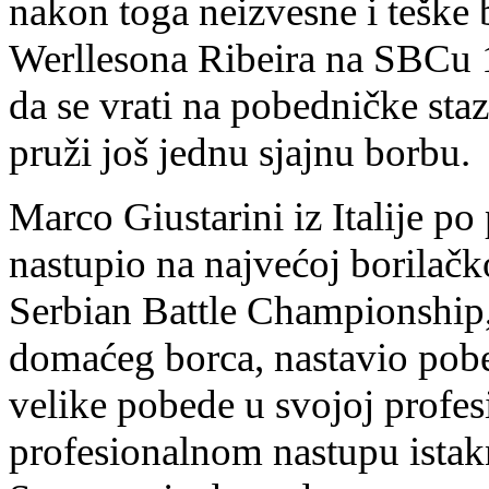
nakon toga neizvesne i teške 
Werllesona Ribeira na SBCu 
da se vrati na pobedničke sta
pruži još jednu sjajnu borbu.
Marco Giustarini iz Italije po
nastupio na najvećoj borilačko
Serbian Battle Championship,
domaćeg borca, nastavio pob
velike pobede u svojoj profes
profesionalnom nastupu istakn