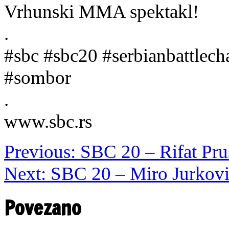
Vrhunski MMA spektakl!
.
#sbc #sbc20 #serbianbattlec
#sombor
.
www.sbc.rs
Previous:
SBC 20 – Rifat Pruš
Next:
SBC 20 – Miro Jurković
Povezano