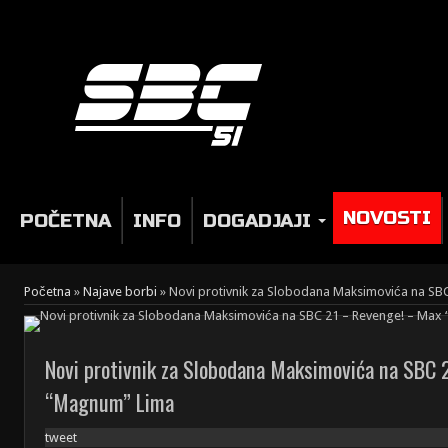
NOVOSTI
POČETNA
INFO
DOGADJAJI
Početna
»
Najave borbi
»
Novi protivnik za Slobodana Maksimovića na SB
Novi protivnik za Slobodana Maksimovića na SBC
“Magnum” Lima
tweet