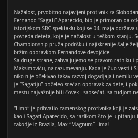
Nažalost, prvobitno najavljeni protivnik za Slobod
Fernando “Sagati” Aparecido, bio je primoran da ot
istorijskom SBC spektaklu koji se 04. maja održava
povreda deteta, koje je nažalost u teškom stanju. S
Championship pruža podršku i najiskrenije šalje žel
bržim oporavkom Fernandove devojčice.
Sa druge strane, zahvaljujemo se pravom ratniku i 
Maksimoviću, na razumevanju. Kada je čuo vesti i S
niko nije očekivao takav razvoj dogadjaja i nemilu 
je “Sagatiju” poželeo srećan oporavak za dete, i po
mestu najvažnije biti čovek i saosećati sa tudjom 
“Limp” je prihvatio zamenskog protivnika koji je zai
kao i Sagati Aparecido, sa razlikom što je u pitanju 
takodje iz Brazila, Max “Magnum” Lima!