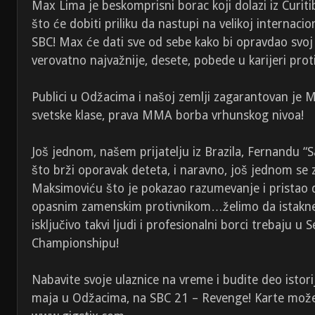
Max Lima je beskomprisni borac koji dolazi iz Curitib
što će dobiti priliku da nastupi na velikoj internacio
SBC! Max će dati sve od sebe kako bi opravdao svoj
verovatno najvažnije, desete, pobede u karijeri pro
Publici u Odžacima i našoj zemlji zagarantovan je 
svetske klase, prava MMA borba vrhunskog nivoa!
Još jednom, našem prijatelju iz Brazila, Fernandu “
što brži oporavak deteta, i naravno, još jednom se
Maksimoviću što je pokazao razumevanje i pristao 
opasnim zamenskim protivnikom…želimo da istakne
isključivo takvi ljudi i profesionalni borci trebaju u 
Championshipu!
Nabavite svoje ulaznice na vreme i budite deo isto
maja u Odžacima, na SBC 21 – Revenge! Karte možet