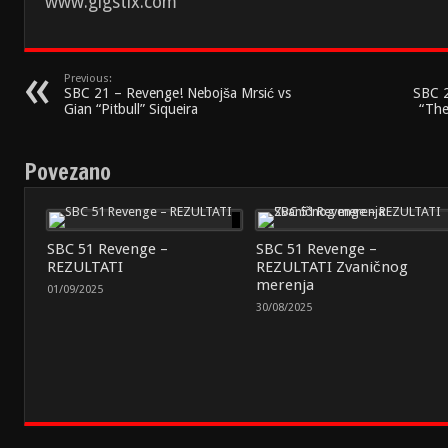
www.gigstix.com
Previous:
SBC 21 – Revenge! Nebojša Mrsić vs
SBC 2
Gian “Pitbull” Siqueira
“The
Povezano
SBC 51 Revenge –
SBC 51 Revenge –
REZULTATI
REZULTATI Zvaničnog
merenja
01/09/2025
30/08/2025