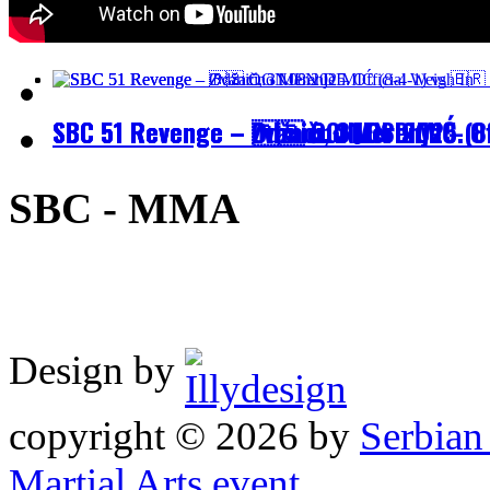
SBC 51 Revenge – Zvanično Merenje – Off
SBC 51 Revenge – Odžaci, 31.08.2025.
SBC 51 Revenge – 🇷🇸 OGNJEN DIMIĆ (8
SBC - MMA
Design by
copyright © 2026 by
Serbia
Martial Arts event
.