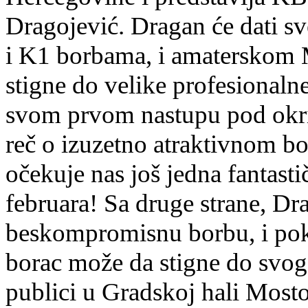
Dragojević. Dragan će dati sv
i K1 borbama, i amaterskom 
stigne do velike profesionaln
svom prvom nastupu pod okri
reč o izuzetno atraktivnom b
očekuje nas još jedna fantas
februara! Sa druge strane, Dra
beskompromisnu borbu, i pok
borac može da stigne do svog
publici u Gradskoj hali Mos