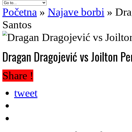
Početna
»
Najave borbi
»
Dra
Santos
Dragan Dragojević vs Joilton P
Share !
tweet