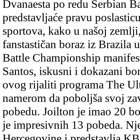
Dvanaesta po redu Serbian B
predstavljaće pravu poslasticu
sportova, kako u našoj zemlji,
fanstastičan boraz iz Brazila 
Battle Championship manifest
Santos, iskusni i dokazani bo
ovog rijaliti programa The Ult
namerom da poboljša svoj za
pobedu. Joilton je imao 20 bor
je impresivnih 13 pobeda. Nje
Hercegovine i predstavlja K