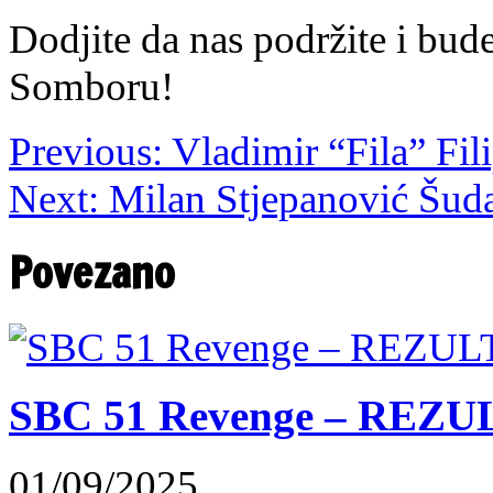
Dodjite da nas podržite i bu
Somboru!
Previous:
Vladimir “Fila” Fil
Next:
Milan Stjepanović Šud
Povezano
SBC 51 Revenge – REZU
01/09/2025