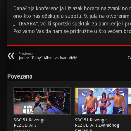
Današnja konferencija i izlazak boraca na zvanično
ono što nas očekuje u subotu, 9. jula na otvorenim
„TIKVARA“, veliki sportski spektakl za pamćenje i 
Pozivamo Vas da nam se pridružite u što većem bro
Previous:
Junior “Baby” Albini vs Ivan Vićić
Z
Povezano
SBC 51 Revenge –
SBC 51 Revenge –
REZULTATI
REZULTATI Zvaničnog
merenja