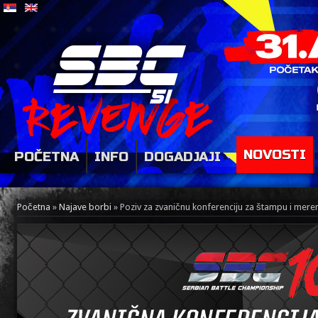
NOVOSTI
POČETNA
INFO
DOGADJAJI
Početna
»
Najave borbi
»
Poziv za zvaničnu konferenciju za štampu i mere