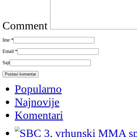
Comment
Ime
*
Email
*
Sajt
Popularno
Najnovije
Komentari