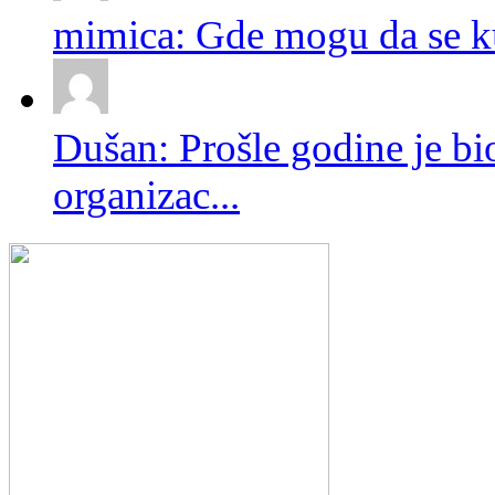
mimica: Gde mogu da se ku
Dušan: Prošle godine je bio
organizac...