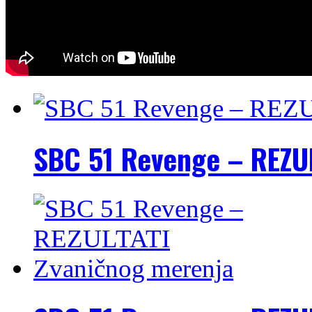
SBC 51 Revenge – REZU