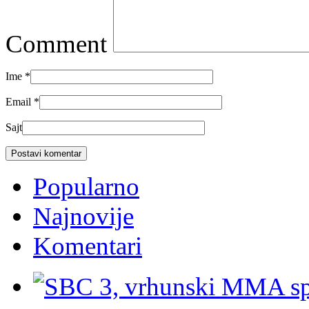
Comment
Ime
*
Email
*
Sajt
Popularno
Najnovije
Komentari