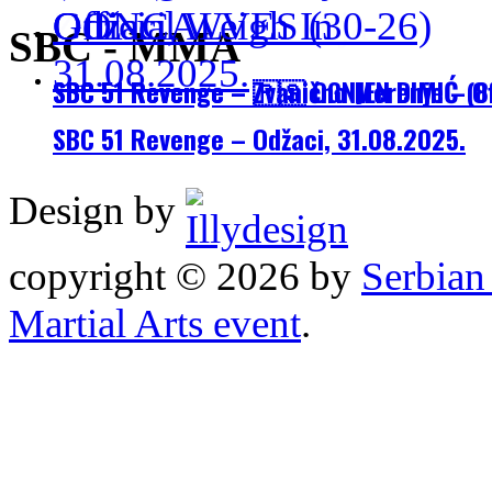
SBC - MMA
SBC 51 Revenge – Zvanično Merenje – Off
SBC 51 Revenge – 🇷🇸 OGNJEN DIMIĆ (8
SBC 51 Revenge – Odžaci, 31.08.2025.
Design by
copyright © 2026 by
Serbia
Martial Arts event
.