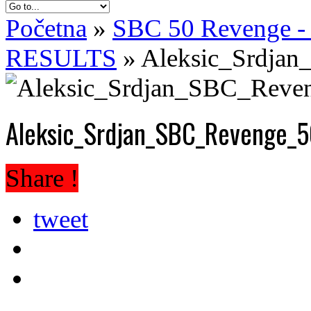
Početna
»
SBC 50 Revenge 
RESULTS
»
Aleksic_Srdja
Aleksic_Srdjan_SBC_Revenge_
Share !
tweet