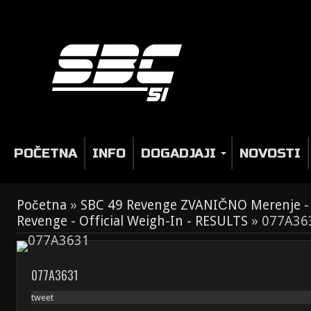
POČETNA
INFO
DOGADJAJI
NOVOSTI
Početna
»
SBC 49 Revenge ZVANIČNO Merenje -
Revenge - Official Weigh-In - RESULTS
»
077A36
077A3631
tweet