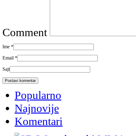
Comment
Ime
*
Email
*
Sajt
Popularno
Najnovije
Komentari