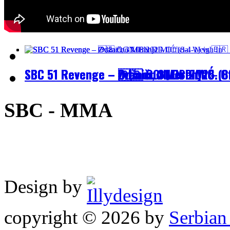
SBC 51 Revenge – Zvanično Merenje – Off
SBC 51 Revenge – Odžaci, 31.08.2025.
SBC 51 Revenge – 🇷🇸 OGNJEN DIMIĆ (8
SBC - MMA
Design by
copyright © 2026 by
Serbia