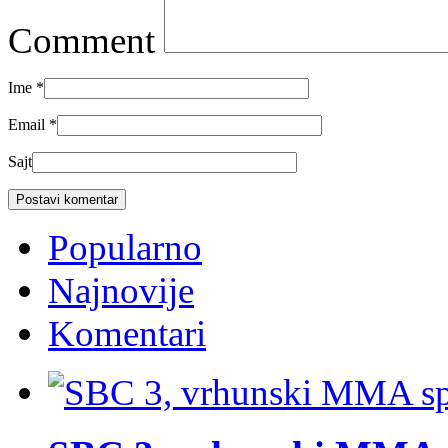
Comment
Ime
*
Email
*
Sajt
Popularno
Najnovije
Komentari