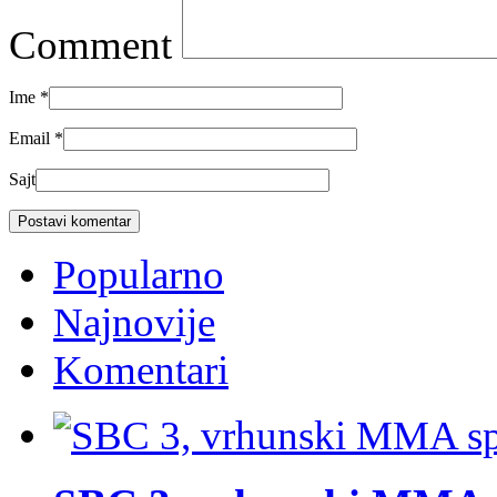
Comment
Ime
*
Email
*
Sajt
Popularno
Najnovije
Komentari