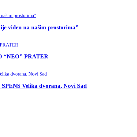
nije viđen na našim prostorima”
LO “NEO” PRATER
 SPENS Velika dvorana, Novi Sad