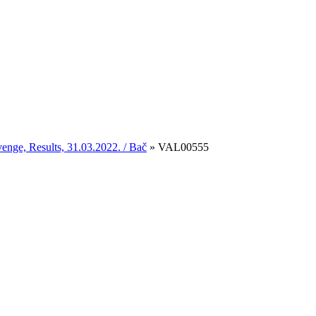
nge, Results, 31.03.2022. / Bač
»
VAL00555