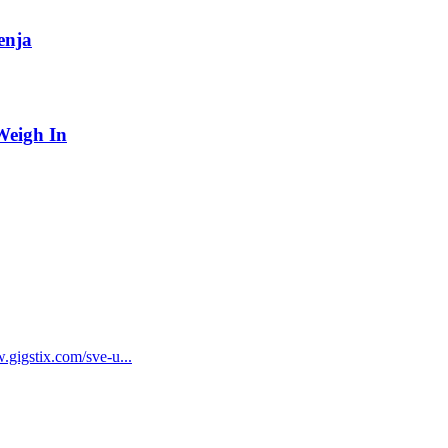
enja
Weigh In
gstix.com/sve-u...