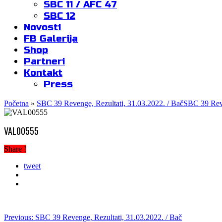
SBC 11 / AFC 47
SBC 12
Novosti
FB Galerija
Shop
Partneri
Kontakt
Press
Početna
»
SBC 39 Revenge, Rezultati, 31.03.2022. / Bač
SBC 39 Reve
VAL00555
Share !
tweet
Previous:
SBC 39 Revenge, Rezultati, 31.03.2022. / Bač