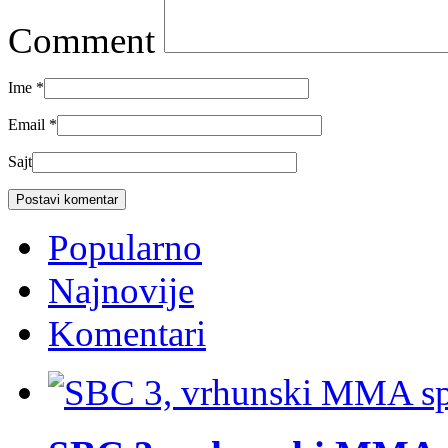
Comment
Ime
*
Email
*
Sajt
Popularno
Najnovije
Komentari