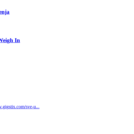
enja
Weigh In
gstix.com/sve-u...