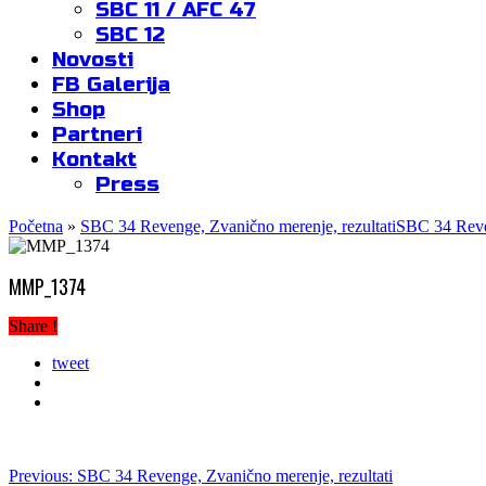
SBC 11 / AFC 47
SBC 12
Novosti
FB Galerija
Shop
Partneri
Kontakt
Press
Početna
»
SBC 34 Revenge, Zvanično merenje, rezultati
SBC 34 Reven
MMP_1374
Share !
tweet
Previous:
SBC 34 Revenge, Zvanično merenje, rezultati