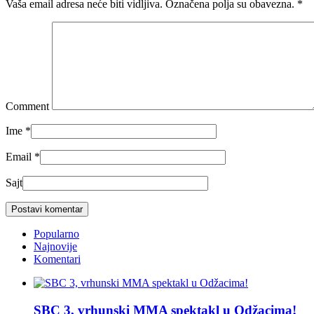
Vaša email adresa neće biti vidljiva. Označena polja su obavezna.
*
Comment
Ime
*
Email
*
Sajt
Popularno
Najnovije
Komentari
SBC 3, vrhunski MMA spektakl u Odžacima!