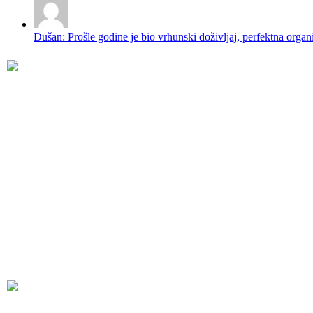
Dušan: Prošle godine je bio vrhunski doživljaj, perfektna organi