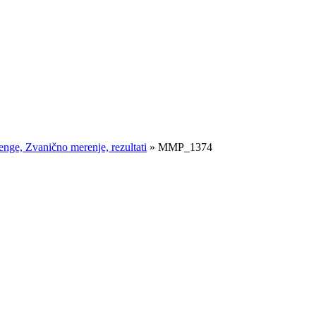
ge, Zvanično merenje, rezultati
»
MMP_1374