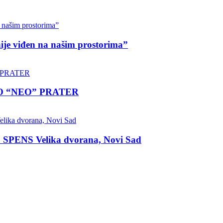
nije viđen na našim prostorima”
LO “NEO” PRATER
 SPENS Velika dvorana, Novi Sad