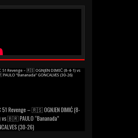
 51 Revenge – 🇷🇸 OGNJEN DIMIĆ (8-
) vs 🇧🇷 PAULO “Bananada”
CALVES (30-26)