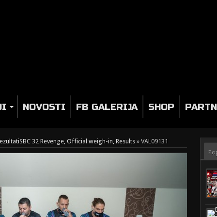
JI
NOVOSTI
FB GALERIJA
SHOP
PARTN
zultati
SBC 32 Revenge, Official weigh-in, Results
»
VAL09131
Po