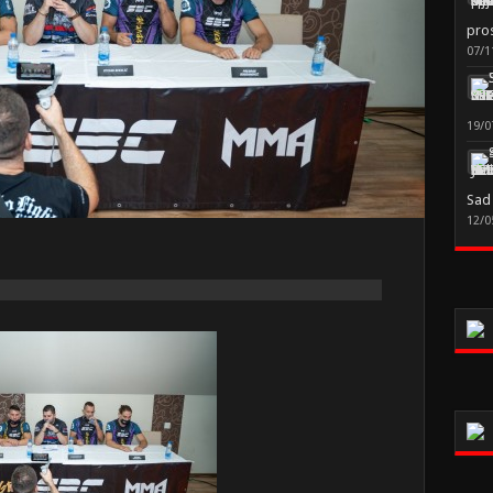
pro
07/1
19/0
Sad
12/0