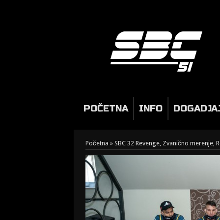
POČETNA
INFO
DOGADJA
Početna
»
SBC 32 Revenge, Zvanično merenje, Re