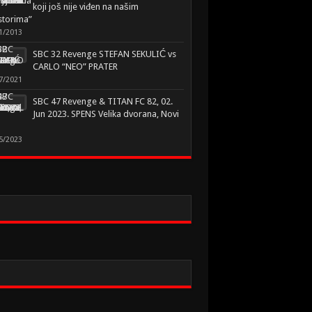
koji još nije viđen na našim
storima”
1/2013
SBC 32 Revenge STEFAN SEKULIĆ vs
CARLO “NEO” PRATER
7/2021
SBC 47 Revenge & TITAN FC 82, 02.
Jun 2023. SPENS Velika dvorana, Novi
5/2023