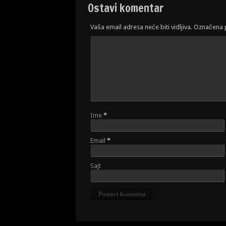
Ostavi komentar
Vaša email adresa neće biti vidljiva. Označena
Ime
*
Email
*
Sajt