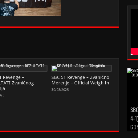
1 Revenge –
SBC 51 Revenge – Zvanično
TATI Zvaničnog
Merenje – Official Weigh In
ja
30/08/2025
025
SBC
4-1
GON