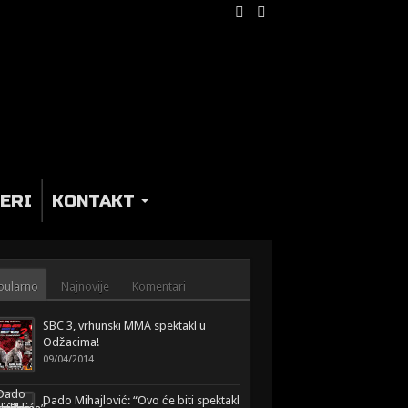
ERI
KONTAKT
pularno
Najnovije
Komentari
SBC 3, vrhunski MMA spektakl u
Odžacima!
09/04/2014
Dado Mihajlović: “Ovo će biti spektakl