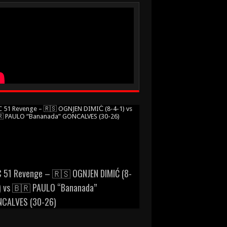
 51 Revenge – 🇷🇸 OGNJEN DIMIĆ (8-
) vs 🇧🇷 PAULO “Bananada”
CALVES (30-26)