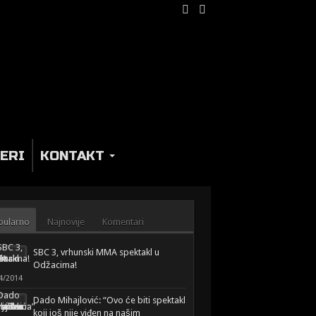
ERI
KONTAKT
pularno
Najnovije
Komentari
SBC 3, vrhunski MMA spektakl u
Odžacima!
4/2014
Dado Mihajlović: “Ovo će biti spektakl
koji još nije viđen na našim