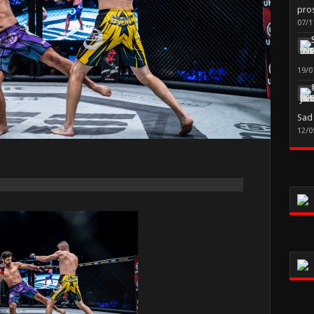
pro
07/1
19/0
Sad
12/0