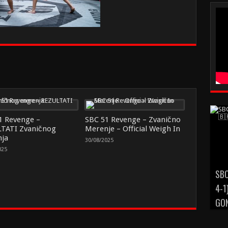
1 Revenge –
SBC 51 Revenge – Zvanično
TATI Zvaničnog
Merenje – Official Weigh In
ja
30/08/2025
025
SBC
4-1
GON