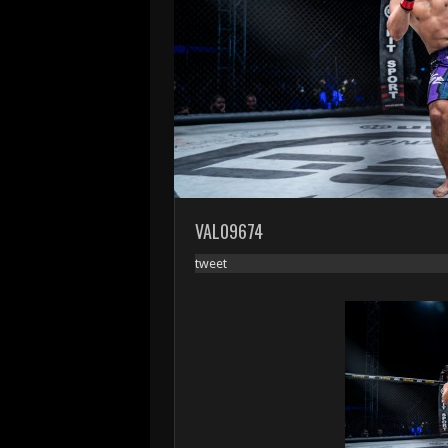
VAL09674
tweet