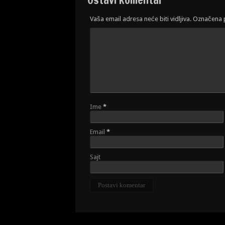
Vaša email adresa neće biti vidljiva. Označena
Ime
*
Email
*
Sajt