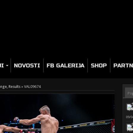
JI
NOVOSTI
FB GALERIJA
SHOP
PARTN
nge, Results
»
VAL09674
Po
09/0