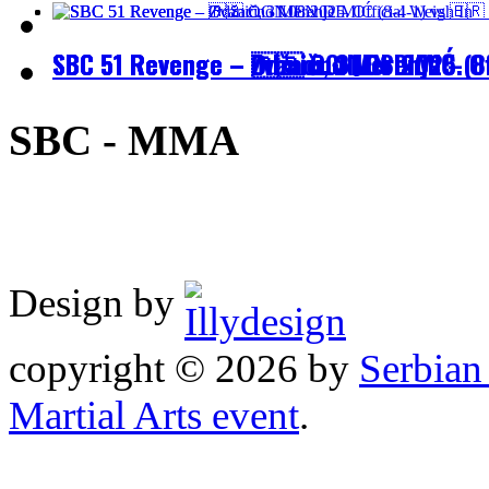
SBC 51 Revenge – Zvanično Merenje – Off
SBC 51 Revenge – Odžaci, 31.08.2025.
SBC 51 Revenge – 🇷🇸 OGNJEN DIMIĆ (8
SBC - MMA
Design by
copyright © 2026 by
Serbia
Martial Arts event
.