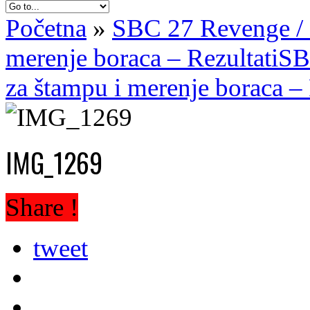
Početna
»
SBC 27 Revenge / Z
merenje boraca – Rezultati
SB
za štampu i merenje boraca – 
IMG_1269
Share !
tweet