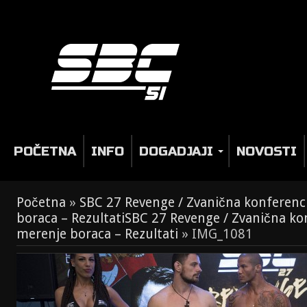
POČETNA
INFO
DOGADJAJI
NOVOSTI
Početna
»
SBC 27 Revenge / Zvanična konferenc
boraca – Rezultati
SBC 27 Revenge / Zvanična ko
merenje boraca – Rezultati
»
IMG_1081