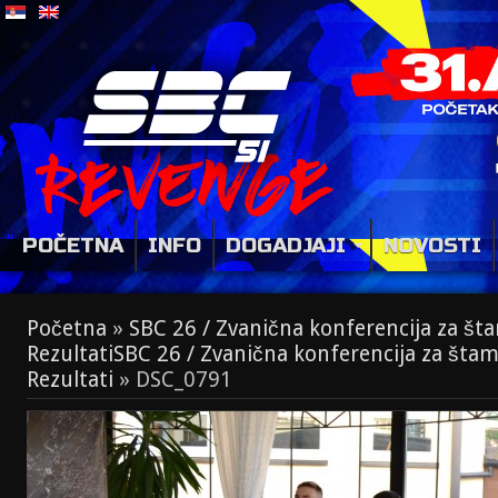
POČETNA
INFO
DOGADJAJI
NOVOSTI
Početna
»
SBC 26 / Zvanična konferencija za št
Rezultati
SBC 26 / Zvanična konferencija za šta
Rezultati
»
DSC_0791