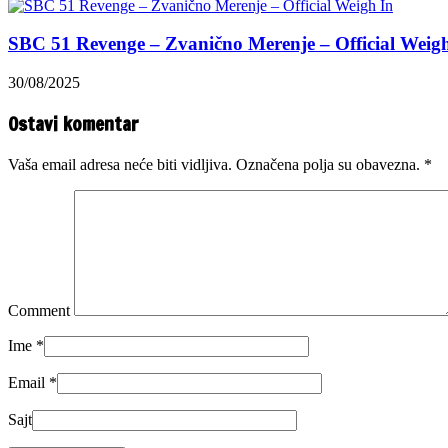
SBC 51 Revenge – Zvanično Merenje – Official Weig
30/08/2025
Ostavi komentar
Vaša email adresa neće biti vidljiva. Označena polja su obavezna.
*
Comment
Ime
*
Email
*
Sajt