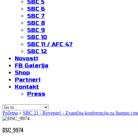
SBC 5
SBC 6
SBC 7
SBC 8
SBC 9
SBC 10
SBC 11 / AFC 47
SBC 12
Novosti
FB Galerija
Shop
Partneri
Kontakt
Press
Početna
»
SBC 21 - Revenge! - Zvanična konferencija za štampu i me
DSC_9974