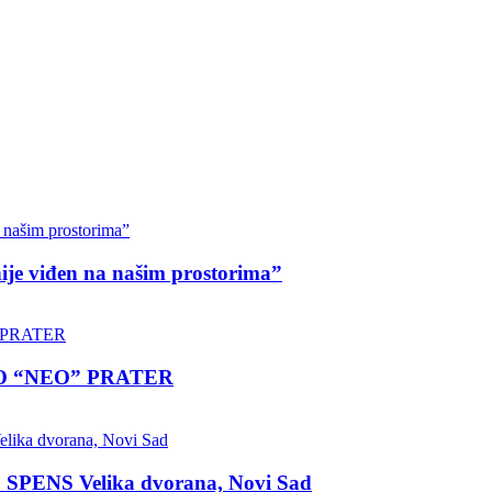
nije viđen na našim prostorima”
LO “NEO” PRATER
 SPENS Velika dvorana, Novi Sad