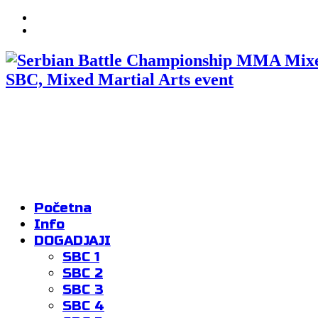
SBC, Mixed Martial Arts event
Početna
Info
DOGADJAJI
SBC 1
SBC 2
SBC 3
SBC 4