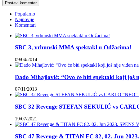
Popularno
Najnovije
Komentari
SBC 3, vrhunski MMA spektakl u Odžacima!
09/04/2014
Dado Mihajlović: “Ovo će biti spektakl koji još 
07/11/2013
SBC 32 Revenge STEFAN SEKULIĆ vs CAR
19/07/2021
SBC 47 Revenge & TITAN FC 82, 02. Jun 2023.