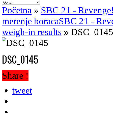
Početna
»
SBC 21 - Revenge! 
merenje boraca
SBC 21 - Reven
weigh-in results
»
DSC_014
DSC_0145
Share !
tweet