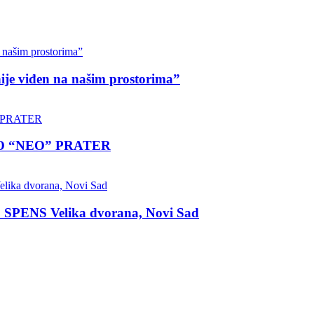
nije viđen na našim prostorima”
LO “NEO” PRATER
 SPENS Velika dvorana, Novi Sad