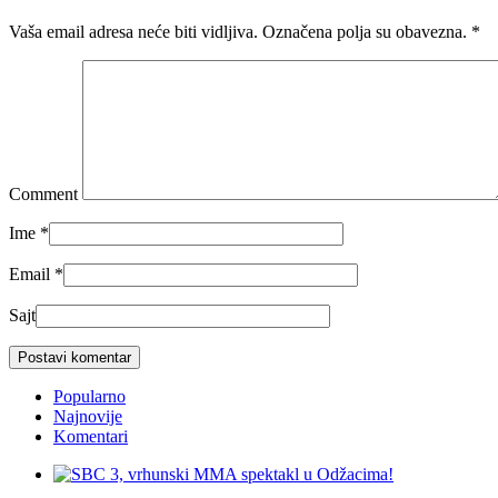
Vaša email adresa neće biti vidljiva. Označena polja su obavezna.
*
Comment
Ime
*
Email
*
Sajt
Popularno
Najnovije
Komentari