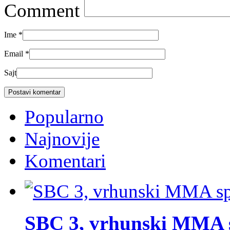
Comment
Ime
*
Email
*
Sajt
Popularno
Najnovije
Komentari
SBC 3, vrhunski MMA 