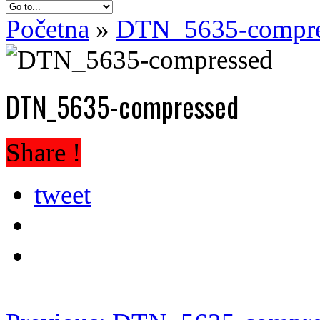
Početna
»
DTN_5635-compre
DTN_5635-compressed
Share !
tweet