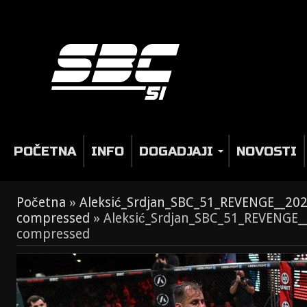
POČETNA
INFO
DOGADJAJI
NOVOSTI
Početna
»
Aleksić_Srdjan_SBC_51_REVENGE__2
compressed
»
Aleksić_Srdjan_SBC_51_REVENGE
compressed