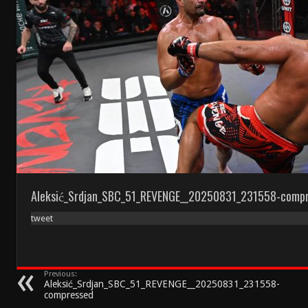
Aleksić_Srdjan_SBC_51_REVENGE__20250831_231558-comp
tweet
Previous:
Aleksić_Srdjan_SBC_51_REVENGE__20250831_231558-
compressed