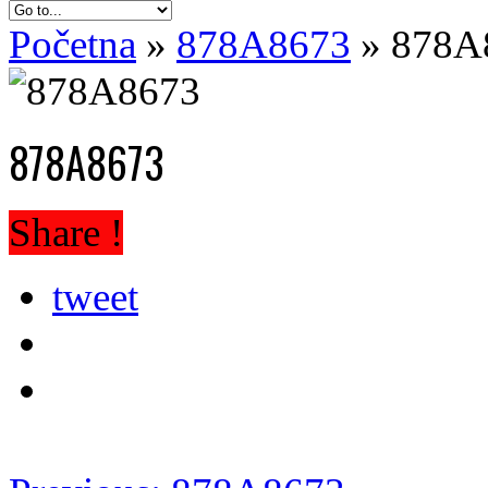
Početna
»
878A8673
»
878A
878A8673
Share !
tweet