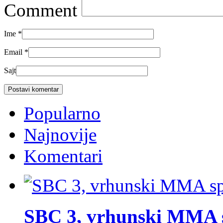
Comment
Ime
*
Email
*
Sajt
Popularno
Najnovije
Komentari
SBC 3, vrhunski MMA 