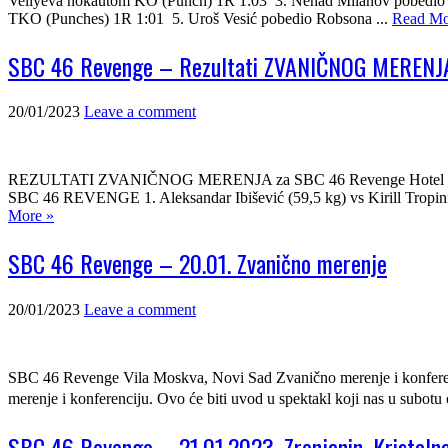
Veliyeva nokautom KO (Punch) 1R 1:03 3. Nenad Milanov pobedio 
TKO (Punches) 1R 1:01 5. Uroš Vesić pobedio Robsona ...
Read Mo
SBC 46 Revenge – Rezultati ZVANIČNOG MERENJ
20/01/2023
Leave a comment
REZULTATI ZVANIČNOG MERENJA za SBC 46 Revenge Hotel Vila MOS
SBC 46 REVENGE 1. Aleksandar Ibišević (59,5 kg) vs Kirill Tropinin
More »
SBC 46 Revenge – 20.01. Zvanično merenje
20/01/2023
Leave a comment
SBC 46 Revenge Vila Moskva, Novi Sad Zvanično merenje i konferen
merenje i konferenciju. Ovo će biti uvod u spektakl koji nas u 
SBC 46 Revenge – 21.01.2023. Zrenjanin, Kristaln