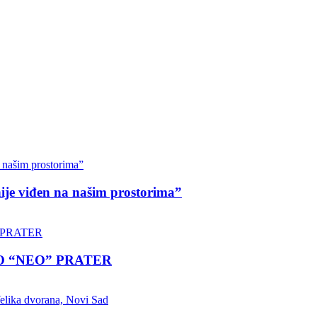
nije viđen na našim prostorima”
LO “NEO” PRATER