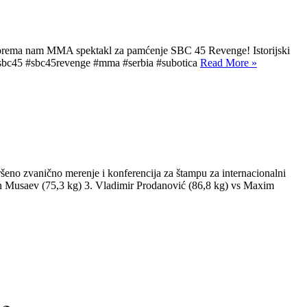
iprema nam MMA spektakl za pamćenje SBC 45 Revenge! Istorijski
#sbc45 #sbc45revenge #mma #serbia #subotica
Read More »
vanično merenje i konferencija za štampu za internacionalni
 Musaev (75,3 kg) 3. Vladimir Prodanović (86,8 kg) vs Maxim