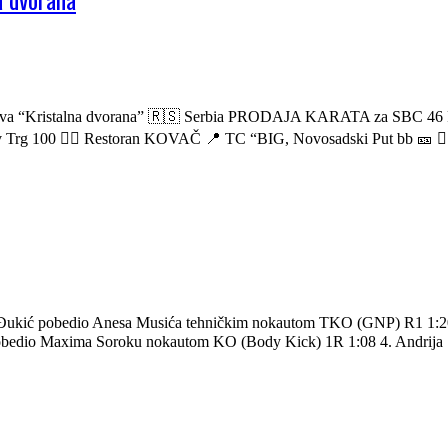
portova “Kristalna dvorana” 🇷🇸 Serbia PRODAJA KARATA za SB
ev Trg 100 👉🏼 Restoran KOVAČ 📍 TC “BIG, Novosadski Put bb 
Đukić pobedio Anesa Musića tehničkim nokautom TKO (GNP) R1 1:20
edio Maxima Soroku nokautom KO (Body Kick) 1R 1:08 4. Andrija St