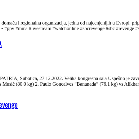
ća i regionalna organizacija, jedna od najcenjenijih u Evropi, pr
 • • #ppv #mma #livestream #watchonline #sbcrevenge #sbc #revenge 
A
botica, 27.12.2022. Velika kongresna sala Uspešno je završeno z
usić (80,0 kg) 2. Paulo Goncalves “Bananada” (76,1 kg) vs Alikhan
evenge