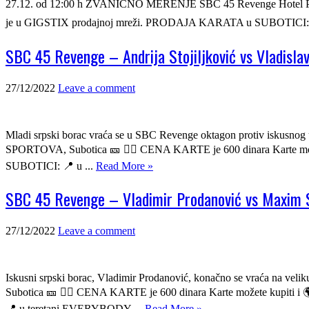
27.12. od 12:00 h ZVANIČNO MERENJE SBC 45 Revenge Hotel PATRIA
je u GIGSTIX prodajnoj mreži. PRODAJA KARATA u SUBOTICI: 📍 
SBC 45 Revenge – Andrija Stojiljković vs Vladisla
27/12/2022
Leave a comment
Mladi srpski borac vraća se u SBC Revenge oktagon protiv iskusno
SPORTOVA, Subotica 🎫 👉🏼 CENA KARTE je 600 dinara Karte mo
SUBOTICI: 📍 u ...
Read More »
SBC 45 Revenge – Vladimir Prodanović vs Maxim 
27/12/2022
Leave a comment
Iskusni srpski borac, Vladimir Prodanović, konačno se vraća na
Subotica 🎫 👉🏼 CENA KARTE je 600 dinara Karte možete kupiti
📍 u teretani EVERYBODY ...
Read More »