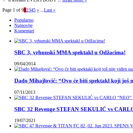
Page 1 of 9
1
2
3
4
5
»
...
Last »
Popularno
Najnovije
Komentari
SBC 3, vrhunski MMA spektakl u Odžacima!
09/04/2014
Dado Mihajlović: “Ovo će biti spektakl koji još 
07/11/2013
SBC 32 Revenge STEFAN SEKULIĆ vs CAR
19/07/2021