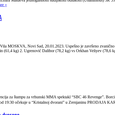
Emira Matueva jednoglasnom sudijskom odlukom (Unanimous) 3R 5:00
re »
A
KVA, Novi Sad, 20.01.2023. Uspešno je završeno zvanično merenj
 (61,4 kg) 2. Ugrenović Dalibor (78,2 kg) vs Orkhan Veliyev (78,6 kg
cija za štampu za vrhunski MMA spektakl “SBC 46 Revenge”. Borci će
subotu od 19:30 očekuje u “Kristalnoj dvorani” u Zrenjaninu PROD
a dvorana