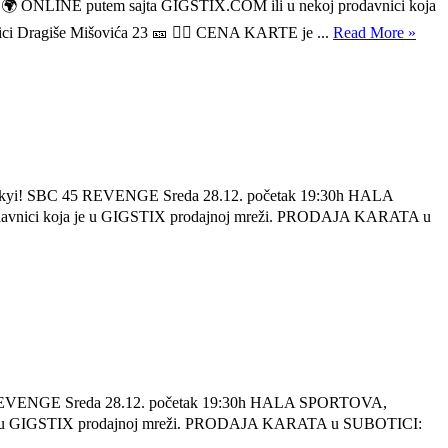
 🌍 ONLINE putem sajta GIGSTIX.COM ili u nekoj prodavnici koja
i Dragiše Mišovića 23 🎫 👉🏼 CENA KARTE je ...
Read More »
hepanskyi! SBC 45 REVENGE Sreda 28.12. početak 19:30h HALA
odavnici koja je u GIGSTIX prodajnoj mreži. PRODAJA KARATA u
BC 45 REVENGE Sreda 28.12. početak 19:30h HALA SPORTOVA,
ja je u GIGSTIX prodajnoj mreži. PRODAJA KARATA u SUBOTICI: