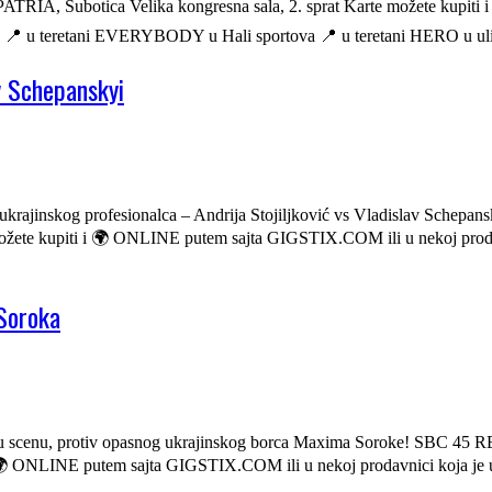
, Subotica Velika kongresna sala, 2. sprat Karte možete kupiti i
u teretani EVERYBODY u Hali sportova 📍 u teretani HERO u ulic
v Schepanskyi
g ukrajinskog profesionalca – Andrija Stojiljković vs Vladislav Sc
žete kupiti i 🌍 ONLINE putem sajta GIGSTIX.COM ili u nekoj pr
Soroka
 veliku scenu, protiv opasnog ukrajinskog borca Maxima Soroke! S
 i 🌍 ONLINE putem sajta GIGSTIX.COM ili u nekoj prodavnici ko