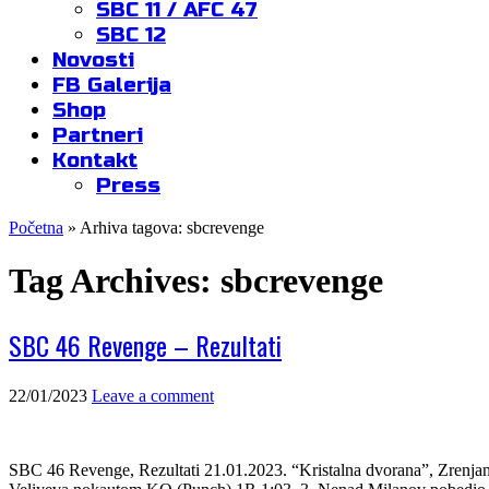
SBC 11 / AFC 47
SBC 12
Novosti
FB Galerija
Shop
Partneri
Kontakt
Press
Početna
»
Arhiva tagova: sbcrevenge
Tag Archives:
sbcrevenge
SBC 46 Revenge – Rezultati
22/01/2023
Leave a comment
SBC 46 Revenge, Rezultati 21.01.2023. “Kristalna dvorana”, Zrenjan