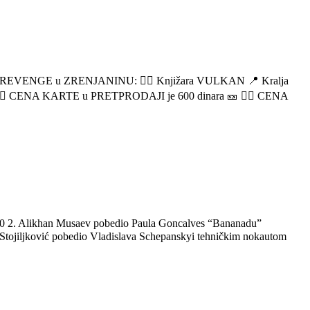
C 46 REVENGE u ZRENJANINU: 👉🏼 Knjižara VULKAN 📍 Kralja
 👉🏼 CENA KARTE u PRETPRODAJI je 600 dinara 🎫 👉🏼 CENA
 2. Alikhan Musaev pobedio Paula Goncalves “Bananadu”
ojiljković pobedio Vladislava Schepanskyi tehničkim nokautom