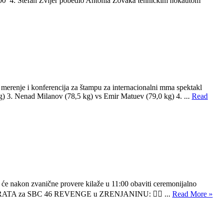
 4. Stefan Zvijer pobedio Antonia Zovaka tehničkim nokautom
e i konferencija za štampu za internacionalni mma spektakl
) 3. Nenad Milanov (78,5 kg) vs Emir Matuev (79,0 kg) 4. ...
Read
 nakon zvanične provere kilaže u 11:00 obaviti ceremonijalno
AJA KARATA za SBC 46 REVENGE u ZRENJANINU: 👉🏼 ...
Read More »