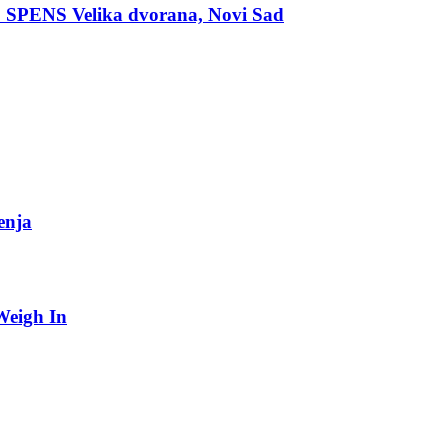
 SPENS Velika dvorana, Novi Sad
enja
Weigh In