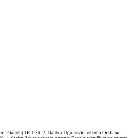
(Arm Triangle) 1R 1:36 2. Dalibor Ugrenović pobedio Orkhana