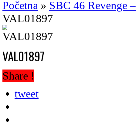
Početna
»
SBC 46 Revenge – 
VAL01897
VAL01897
Share !
tweet