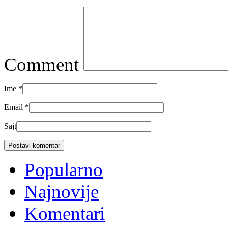
Comment
Ime
*
Email
*
Sajt
Popularno
Najnovije
Komentari