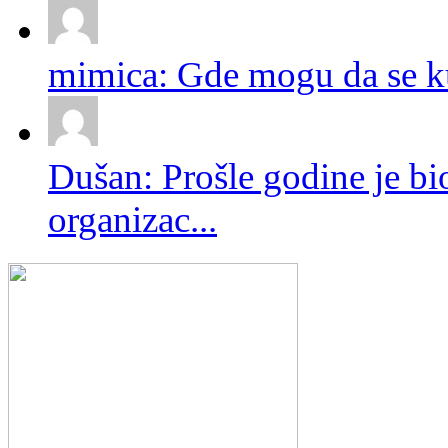
mimica: Gde mogu da se ku
Dušan: Prošle godine je bio
organizac...