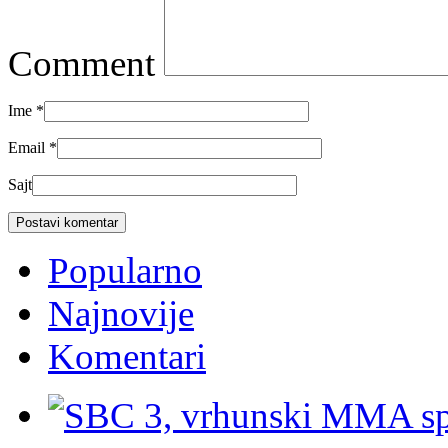
Comment
Ime
*
Email
*
Sajt
Popularno
Najnovije
Komentari