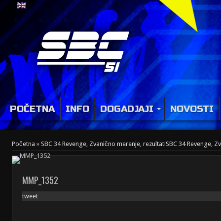
POČETNA
INFO
DOGADJAJI
NOVOSTI
Početna
»
SBC 34 Revenge, Zvanično merenje, rezultati
SBC 34 Revenge, Zva
MMP_1352
tweet