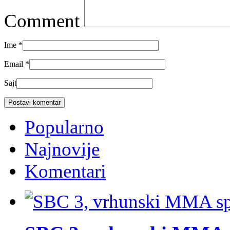
Comment
Ime
*
Email
*
Sajt
Popularno
Najnovije
Komentari