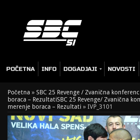
POČETNA
INFO
DOGADJAJI
NOVOSTI
Početna
»
SBC 25 Revenge / Zvanična konferenc
boraca – Rezultati
SBC 25 Revenge/ Zvanična kon
merenje boraca – Rezultati
»
IVP_3101