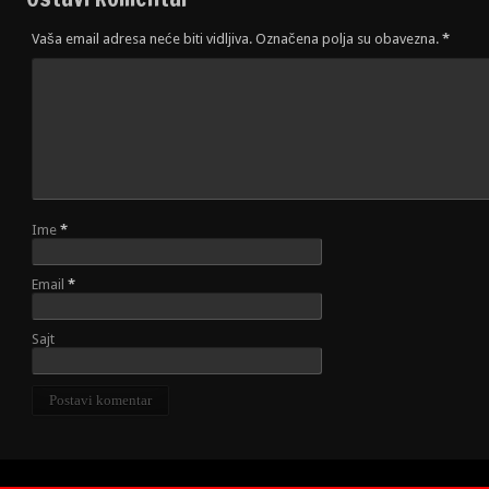
Vaša email adresa neće biti vidljiva. Označena polja su obavezna.
*
Ime
*
Email
*
Sajt