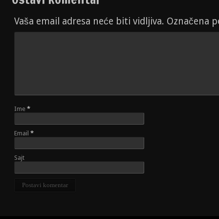
Vaša email adresa neće biti vidljiva. Označena 
Ime
*
Email
*
Sajt