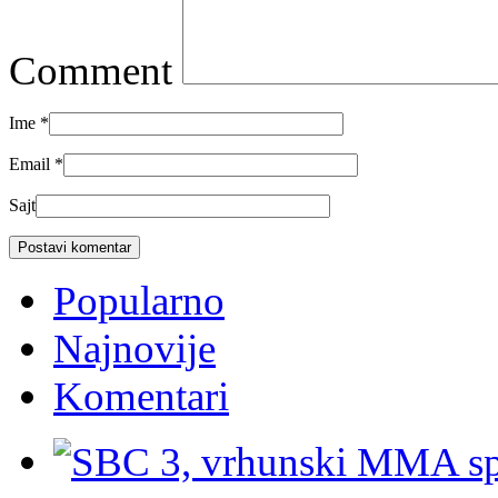
Comment
Ime
*
Email
*
Sajt
Popularno
Najnovije
Komentari