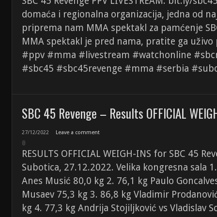
SBC 45 Revenge PPV LIVESTREAM: bit.ly/sbc45
domaća i regionalna organizacija, jedna od naj
priprema nam MMA spektakl za pamćenje SBC 
MMA spektakl je pred nama, pratite ga uživo 
#ppv #mma #livestream #watchonline #sbc
#sbc45 #sbc45revenge #mma #serbia #sub
SBC 45 Revenge – Results OFFICIAL WEIG
27/12/2022
Leave a comment
RESULTS OFFICIAL WEIGH-INS for SBC 45 Rev
Subotica, 27.12.2022. Velika kongresna sala 1.
Anes Musić 80,0 kg 2. 76,1 kg Paulo Goncalve
Musaev 75,3 kg 3. 86,8 kg Vladimir Prodanovi
kg 4. 77,3 kg Andrija Stojiljković vs Vladislav 