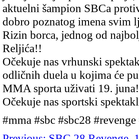
aktuelni šampion SBCa proti
dobro poznatog imena svim l
Rizin borca, jednog od najb
Reljića!!
Očekuje nas vrhunski spektak
odličnih duela u kojima će pu
MMA sporta uživati 19. juna!
Očekuje nas sportski spektakl
#mma #sbc #sbc28 #revenge #
Previous:
SBC 28 Revenge, 1