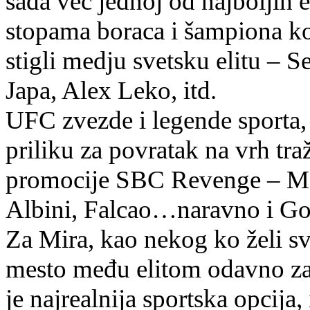
sada već jednoj od najboljih e
stopama boraca i šampiona ko
stigli medju svetsku elitu – Se
Japa, Alex Leko, itd.
UFC zvezde i legende sporta, 
priliku za povratak na vrh tra
promocije SBC Revenge – Mald
Albini, Falcao…naravno i Gor
Za Mira, kao nekog ko želi sv
mesto među elitom odavno zas
je najrealnija sportska opcija,