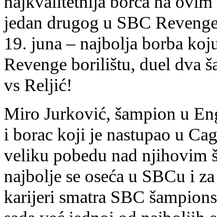
najkvalitetnija borca na ovim 
jedan drugog u SBC Revenge o
19. juna – najbolja borba ko
Revenge borilištu, duel dva s
vs Reljić!
Miro Jurković, šampion u En
i borac koji je nastupao u Cage
veliku pobedu nad njihovim
najbolje se oseća u SBCu i za
karijeri smatra SBC šampionsk