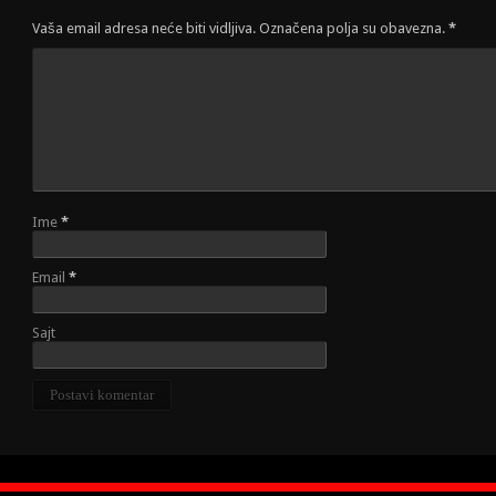
Vaša email adresa neće biti vidljiva. Označena polja su obavezna.
*
Ime
*
Email
*
Sajt